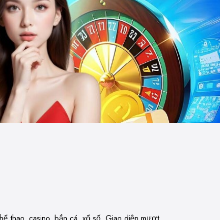
thể thao, casino, bắn cá, xổ số. Giao diện mượt