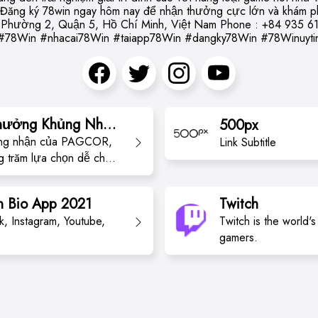
i. Đăng ký 78win ngay hôm nay để nhận thưởng cực lớn và khám p
ãi, Phường 2, Quận 5, Hồ Chí Minh, Việt Nam Phone : +84 935 6
#78Win #nhacai78Win #taiapp78Win #dangky78Win #78Winuyti
Thưởng Khủng Nhận
500px
ứng nhận của PAGCOR,
Link Subtitle
 trăm lựa chọn dễ chơi
in Bio App 2021
Twitch
k, Instagram, Youtube,
Twitch is the world'
gamers.